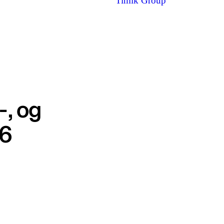
Timik Group
-, og
26